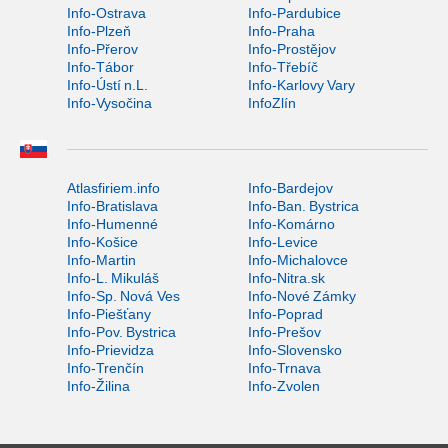
Info-Ostrava
Info-Pardubice
Info-Plzeň
Info-Praha
Info-Přerov
Info-Prostějov
Info-Tábor
Info-Třebíč
Info-Ústí n.L.
Info-Karlovy Vary
Info-Vysočina
InfoZlín
Atlasfiriem.info
Info-Bardejov
Info-Bratislava
Info-Ban. Bystrica
Info-Humenné
Info-Komárno
Info-Košice
Info-Levice
Info-Martin
Info-Michalovce
Info-L. Mikuláš
Info-Nitra.sk
Info-Sp. Nová Ves
Info-Nové Zámky
Info-Piešťany
Info-Poprad
Info-Pov. Bystrica
Info-Prešov
Info-Prievidza
Info-Slovensko
Info-Trenčín
Info-Trnava
Info-Žilina
Info-Zvolen