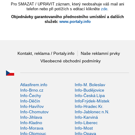
Pro SMAZAT / UPRAVIT záznam, který neobsahuje váš mail ani
telefon nebo při potížích s editací klikněte
zde
.
Objednávky garantovaného přednostního umístění a dalších
služeb:
www.portaly.info
Kontakt, reklama / Portaly.info
Naše reklamní prvky
Všeobecné obchodní podmínky
Atlasfirem.info
Info-M. Boleslav
Info-Brno.cz
Info-Budějovice
Info-Čechy
Info-Česká Lípa
Info-Děčín
InfoFrýdek-Místek
Info-Havířov
Info-Hradec Kr.
Info-Chomutov
Info-Jablonec n.N.
Info-Jihlava
Info-Karviná
Info-Kladno
Info-Liberec
Info-Morava
Info-Most
Info-Olomouc
Info-Opava