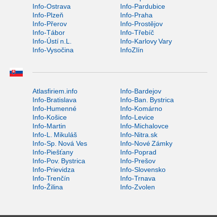
Info-Ostrava
Info-Pardubice
Info-Plzeň
Info-Praha
Info-Přerov
Info-Prostějov
Info-Tábor
Info-Třebíč
Info-Ústí n.L.
Info-Karlovy Vary
Info-Vysočina
InfoZlín
Atlasfiriem.info
Info-Bardejov
Info-Bratislava
Info-Ban. Bystrica
Info-Humenné
Info-Komárno
Info-Košice
Info-Levice
Info-Martin
Info-Michalovce
Info-L. Mikuláš
Info-Nitra.sk
Info-Sp. Nová Ves
Info-Nové Zámky
Info-Piešťany
Info-Poprad
Info-Pov. Bystrica
Info-Prešov
Info-Prievidza
Info-Slovensko
Info-Trenčín
Info-Trnava
Info-Žilina
Info-Zvolen