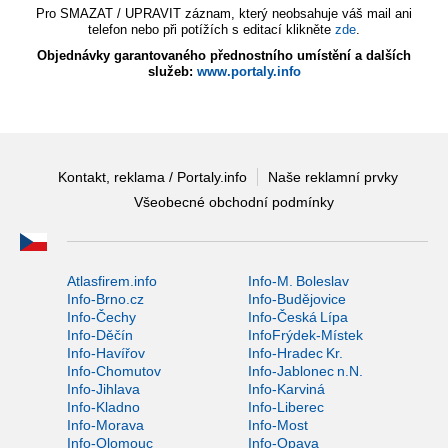
Pro SMAZAT / UPRAVIT záznam, který neobsahuje váš mail ani
telefon nebo při potížích s editací klikněte
zde
.
Objednávky garantovaného přednostního umístění a dalších
služeb:
www.portaly.info
Kontakt, reklama / Portaly.info
Naše reklamní prvky
Všeobecné obchodní podmínky
Atlasfirem.info
Info-M. Boleslav
Info-Brno.cz
Info-Budějovice
Info-Čechy
Info-Česká Lípa
Info-Děčín
InfoFrýdek-Místek
Info-Havířov
Info-Hradec Kr.
Info-Chomutov
Info-Jablonec n.N.
Info-Jihlava
Info-Karviná
Info-Kladno
Info-Liberec
Info-Morava
Info-Most
Info-Olomouc
Info-Opava