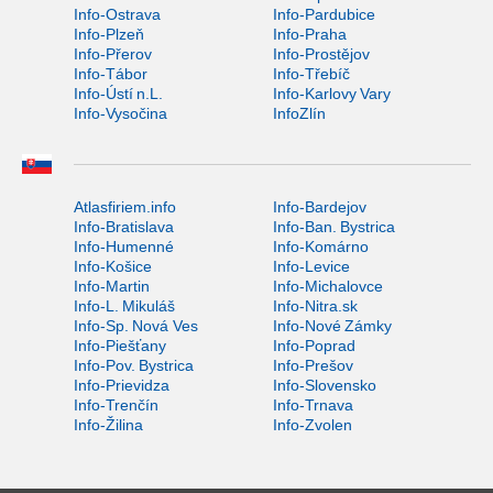
Info-Ostrava
Info-Pardubice
Info-Plzeň
Info-Praha
Info-Přerov
Info-Prostějov
Info-Tábor
Info-Třebíč
Info-Ústí n.L.
Info-Karlovy Vary
Info-Vysočina
InfoZlín
Atlasfiriem.info
Info-Bardejov
Info-Bratislava
Info-Ban. Bystrica
Info-Humenné
Info-Komárno
Info-Košice
Info-Levice
Info-Martin
Info-Michalovce
Info-L. Mikuláš
Info-Nitra.sk
Info-Sp. Nová Ves
Info-Nové Zámky
Info-Piešťany
Info-Poprad
Info-Pov. Bystrica
Info-Prešov
Info-Prievidza
Info-Slovensko
Info-Trenčín
Info-Trnava
Info-Žilina
Info-Zvolen