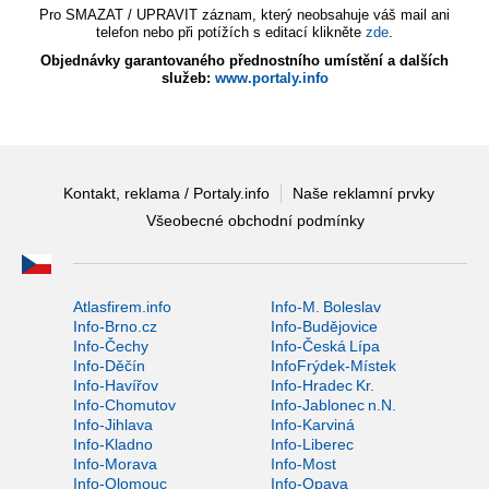
Pro SMAZAT / UPRAVIT záznam, který neobsahuje váš mail ani
telefon nebo při potížích s editací klikněte
zde
.
Objednávky garantovaného přednostního umístění a dalších
služeb:
www.portaly.info
Kontakt, reklama / Portaly.info
Naše reklamní prvky
Všeobecné obchodní podmínky
Atlasfirem.info
Info-M. Boleslav
Info-Brno.cz
Info-Budějovice
Info-Čechy
Info-Česká Lípa
Info-Děčín
InfoFrýdek-Místek
Info-Havířov
Info-Hradec Kr.
Info-Chomutov
Info-Jablonec n.N.
Info-Jihlava
Info-Karviná
Info-Kladno
Info-Liberec
Info-Morava
Info-Most
Info-Olomouc
Info-Opava