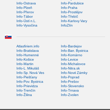
Info-Ostrava
Info-Pardubice
Info-Plzeň
Info-Praha
Info-Přerov
Info-Prostějov
Info-Tábor
Info-Třebíč
Info-Ústí n.L.
Info-Karlovy Vary
Info-Vysočina
InfoZlín
Atlasfiriem.info
Info-Bardejov
Info-Bratislava
Info-Ban. Bystrica
Info-Humenné
Info-Komárno
Info-Košice
Info-Levice
Info-Martin
Info-Michalovce
Info-L. Mikuláš
Info-Nitra.sk
Info-Sp. Nová Ves
Info-Nové Zámky
Info-Piešťany
Info-Poprad
Info-Pov. Bystrica
Info-Prešov
Info-Prievidza
Info-Slovensko
Info-Trenčín
Info-Trnava
Info-Žilina
Info-Zvolen