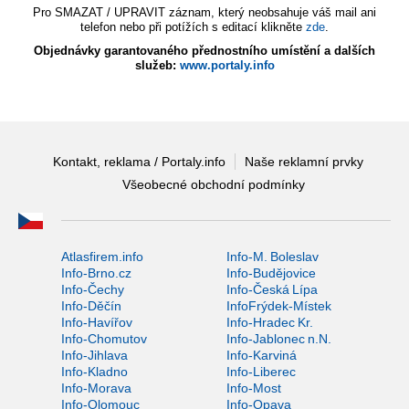
Pro SMAZAT / UPRAVIT záznam, který neobsahuje váš mail ani
telefon nebo při potížích s editací klikněte
zde
.
Objednávky garantovaného přednostního umístění a dalších
služeb:
www.portaly.info
Kontakt, reklama / Portaly.info
Naše reklamní prvky
Všeobecné obchodní podmínky
Atlasfirem.info
Info-M. Boleslav
Info-Brno.cz
Info-Budějovice
Info-Čechy
Info-Česká Lípa
Info-Děčín
InfoFrýdek-Místek
Info-Havířov
Info-Hradec Kr.
Info-Chomutov
Info-Jablonec n.N.
Info-Jihlava
Info-Karviná
Info-Kladno
Info-Liberec
Info-Morava
Info-Most
Info-Olomouc
Info-Opava